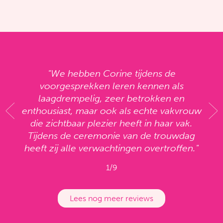
"We hebben Corine tijdens de
voorgesprekken leren kennen als
"D
"H
"D
laagdrempelig, zeer betrokken en
he
"P
"P
en
zoa
enthousiast, maar ook als echte vakvrouw
me
p
bt
co
g
die zichtbaar plezier heeft in haar vak.
o
Tijdens de ceremonie van de trouwdag
heeft zij alle verwachtingen overtroffen."
1/9
Lees nog meer reviews