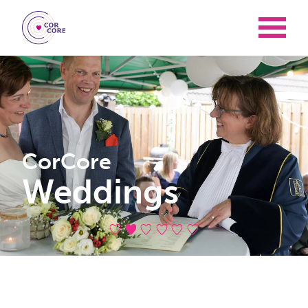
CorCore
Weddings