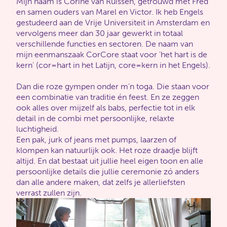
Mijn naam is Corine van Ruissen, getrouwd met Fred
en samen ouders van Marel en Victor. Ik heb Engels
gestudeerd aan de Vrije Universiteit in Amsterdam en
vervolgens meer dan 30 jaar gewerkt in totaal
verschillende functies en sectoren. De naam van
mijn eenmanszaak CorCore staat voor 'het hart is de
kern' (cor=hart in het Latijn, core=kern in het Engels).
Dan die roze gympen onder m'n toga. Die staan voor
een combinatie van traditie én feest. En ze zeggen
ook alles over mijzelf als babs, perfectie tot in elk
detail in de combi met persoonlijke, relaxte
luchtigheid.
Een pak, jurk of jeans met pumps, laarzen of
klompen kan natuurlijk ook. Het roze draadje blijft
altijd. En dat bestaat uit jullie heel eigen toon en alle
persoonlijke details die jullie ceremonie zó anders
dan alle andere maken, dat zelfs je allerliefsten
verrast zullen zijn.